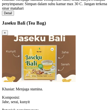
penyimpanan: Simpan dalam suhu kamar max 30 C. Jangan terkena
sinar matahari
Detail
Jaseku Bali (Tea Bag)
×
Khasiat: Menjaga stamina.
Komposisi:
Jahe, serai, kunyit