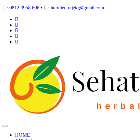
:
0812 3958 606
•
:
hermien.rejeki@gmail.com
HOME