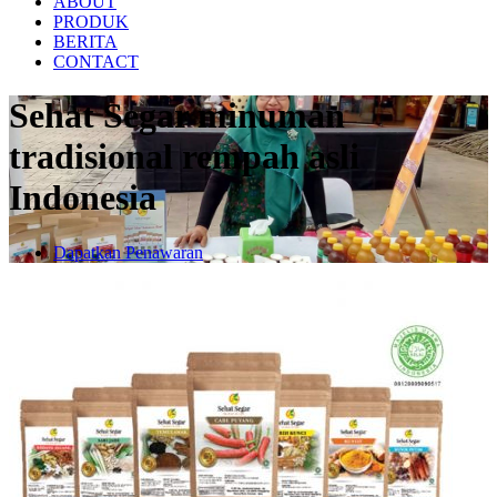
ABOUT
PRODUK
BERITA
CONTACT
Sehat Segar minuman
tradisional rempah asli
Indonesia
Dapatkan Penawaran