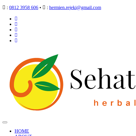
:
0812 3958 606
•
:
hermien.rejeki@gmail.com
HOME