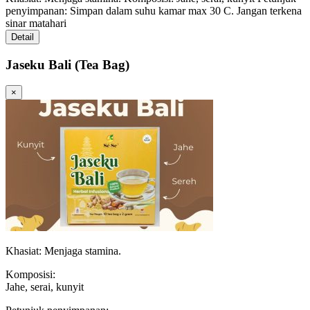
penyimpanan: Simpan dalam suhu kamar max 30 C. Jangan terkena
sinar matahari
Detail
Jaseku Bali (Tea Bag)
×
Khasiat: Menjaga stamina.
Komposisi:
Jahe, serai, kunyit