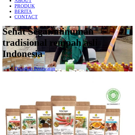
ABOUT
PRODUK
BERITA
CONTACT
Sehat Segar minuman
tradisional rempah asli
Indonesia
Dapatkan Penawaran