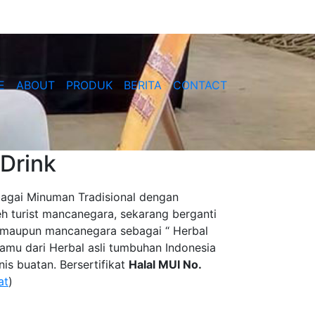
E
ABOUT
PRODUK
BERITA
CONTACT
Drink
bagai Minuman Tradisional dengan
h turist mancanegara, sekarang berganti
ik maupun mancanegara sebagai “ Herbal
amu dari Herbal asli tumbuhan Indonesia
s buatan. Bersertifikat
Halal MUI No.
at
)