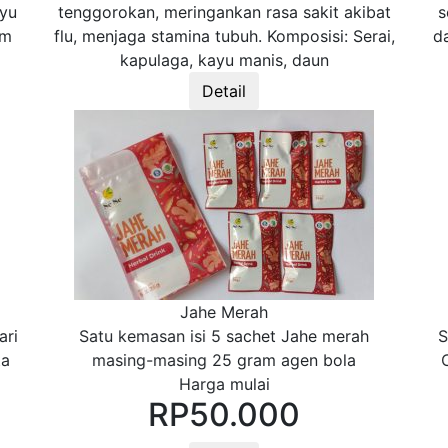
ayu
tenggorokan, meringankan rasa sakit akibat
s
am
flu, menjaga stamina tubuh. Komposisi: Serai,
d
kapulaga, kayu manis, daun
Detail
Jahe Merah
ari
Satu kemasan isi 5 sachet Jahe merah
S
ta
masing-masing 25 gram agen bola
Harga mulai
RP
50.000