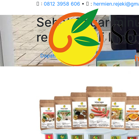
:
0812 3958 606
•
:
hermien.rejeki@gm
Sehat Segar minu
rempah asli Indo
Dapatkan Penawaran