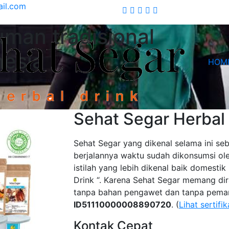
ail.com
man tradisional
nesia
HOM
Sehat Segar Herbal 
Sehat Segar yang dikenal selama ini se
berjalannya waktu sudah dikonsumsi ole
istilah yang lebih dikenal baik domest
Drink “. Karena Sehat Segar memang dir
tanpa bahan pengawet dan tanpa pemani
ID51110000008890720
. (
Lihat sertifik
Kontak Cepat