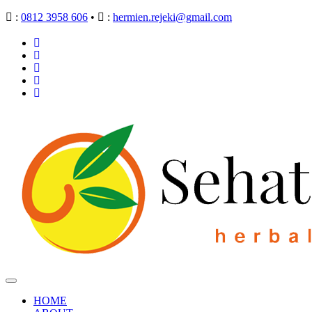
:
0812 3958 606
•
:
hermien.rejeki@gmail.com
HOME