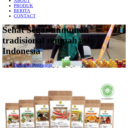
ABOUT
PRODUK
BERITA
CONTACT
Sehat Segar minuman
tradisional rempah asli
Indonesia
Dapatkan Penawaran