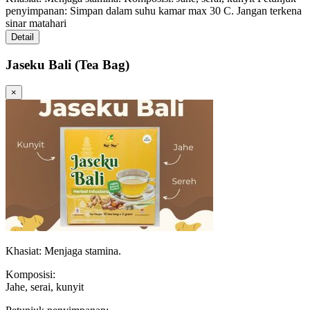
penyimpanan: Simpan dalam suhu kamar max 30 C. Jangan terkena
sinar matahari
Detail
Jaseku Bali (Tea Bag)
×
Khasiat: Menjaga stamina.
Komposisi:
Jahe, serai, kunyit