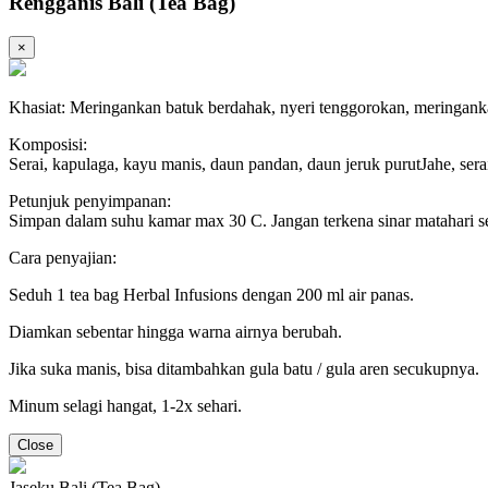
Rengganis Bali (Tea Bag)
×
Khasiat: Meringankan batuk berdahak, nyeri tenggorokan, meringankan
Komposisi:
Serai, kapulaga, kayu manis, daun pandan, daun jeruk purutJahe, serai
Petunjuk penyimpanan:
Simpan dalam suhu kamar max 30 C. Jangan terkena sinar matahari s
Cara penyajian:
Seduh 1 tea bag Herbal Infusions dengan 200 ml air panas.
Diamkan sebentar hingga warna airnya berubah.
Jika suka manis, bisa ditambahkan gula batu / gula aren secukupnya.
Minum selagi hangat, 1-2x sehari.
Close
Jaseku Bali (Tea Bag)