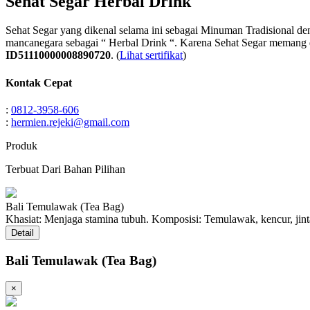
Sehat Segar Herbal Drink
Sehat Segar yang dikenal selama ini sebagai Minuman Tradisional den
mancanegara sebagai “ Herbal Drink “. Karena Sehat Segar memang d
ID51110000008890720
. (
Lihat sertifikat
)
Kontak Cepat
:
0812-3958-606
:
hermien.rejeki@gmail.com
Produk
Terbuat Dari Bahan Pilihan
Bali Temulawak (Tea Bag)
Khasiat: Menjaga stamina tubuh. Komposisi: Temulawak, kencur, ji
Detail
Bali Temulawak (Tea Bag)
×