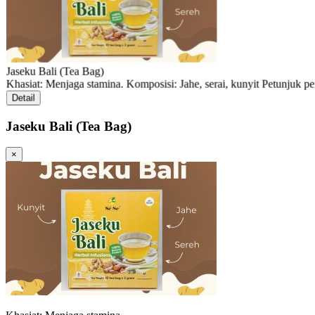
Jaseku Bali (Tea Bag)
Khasiat: Menjaga stamina. Komposisi: Jahe, serai, kunyit Petunjuk 
Detail
Jaseku Bali (Tea Bag)
×