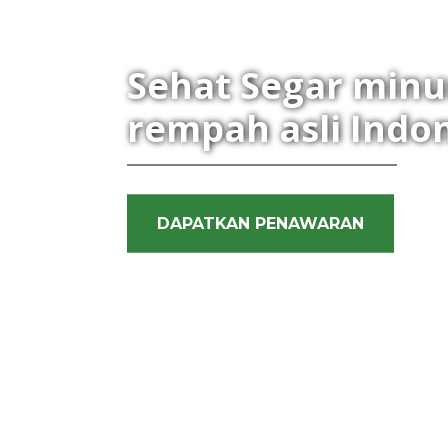
Sehat Segar minu
rempah asli Indo
DAPATKAN PENAWARAN