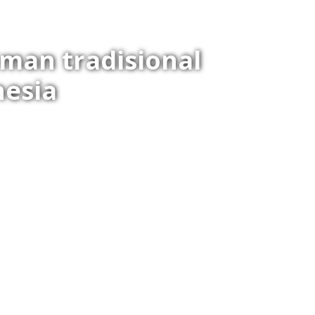
man tradisional
nesia