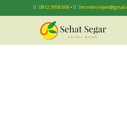
:
0812 3958 606
•
:
hermien.rejeki@gmail