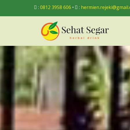
:
0812 3958 606
•
:
hermien.rejeki@gmail