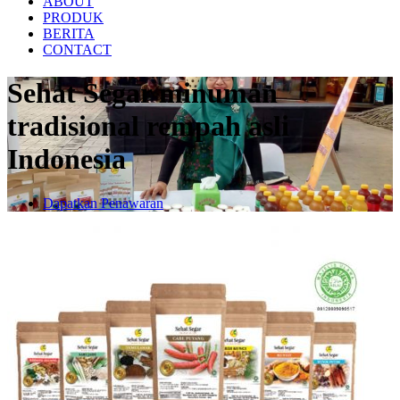
ABOUT
PRODUK
BERITA
CONTACT
Sehat Segar minuman
tradisional rempah asli
Indonesia
Dapatkan Penawaran