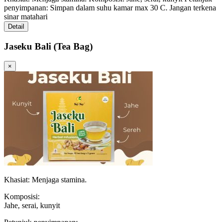
penyimpanan: Simpan dalam suhu kamar max 30 C. Jangan terkena
sinar matahari
Detail
Jaseku Bali (Tea Bag)
×
Khasiat: Menjaga stamina.
Komposisi:
Jahe, serai, kunyit