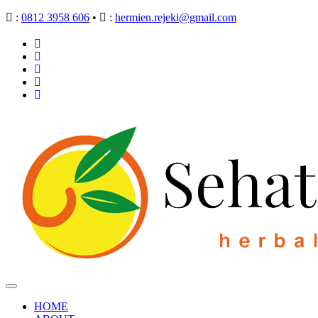
:
0812 3958 606
•
:
hermien.rejeki@gmail.com
HOME