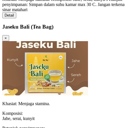
penyimpanan: Simpan dalam suhu kamar max 30 C. Jangan terkena
sinar matahari
Detail
Jaseku Bali (Tea Bag)
×
Khasiat: Menjaga stamina.
Komposisi:
Jahe, serai, kunyit