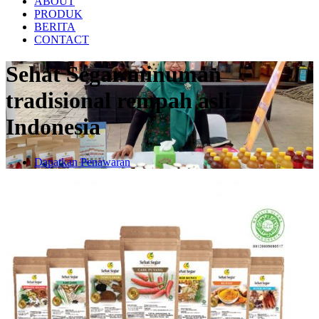
ABOUT
PRODUK
BERITA
CONTACT
Sehat Segar minuman
tradisional rempah asli
Indonesia
Dapatkan Penawaran