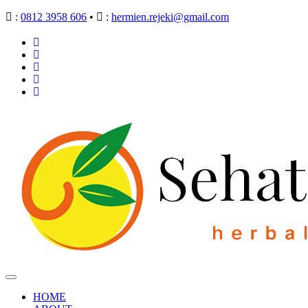
:
0812 3958 606
•
:
hermien.rejeki@gmail.com
HOME